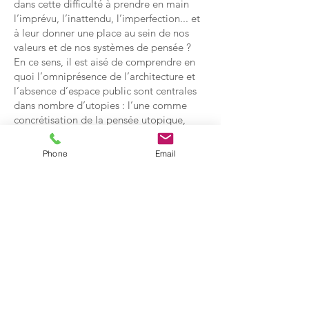
dans cette difficulté à prendre en main
l’imprévu, l’inattendu, l’imperfection... et
à leur donner une place au sein de nos
valeurs et de nos systèmes de pensée ?
En ce sens, il est aisé de comprendre en
quoi l’omniprésence de l’architecture et
l’absence d’espace public sont centrales
dans nombre d’utopies : l’une comme
concrétisation de la pensée utopique,
parfaite et définitive, l’autre comme le
corollaire de l’impossibilité laissée aux
Phone
Email
individus de remettre en question l’idéal
de la pensée utopique. Comme le note,
par exemple, Dominique Rouillard dans
son ouvrage Superarchitecture.
Le futur de l’architecture
1950-1970
, à
propos de la Non Stop City du groupe
Archizoom, « la saturation donne à voir
l’espace coercitif, entièrement planifié de
la communauté utopique, sans vide, sans
temps mort ni espaces lacunaires’’.